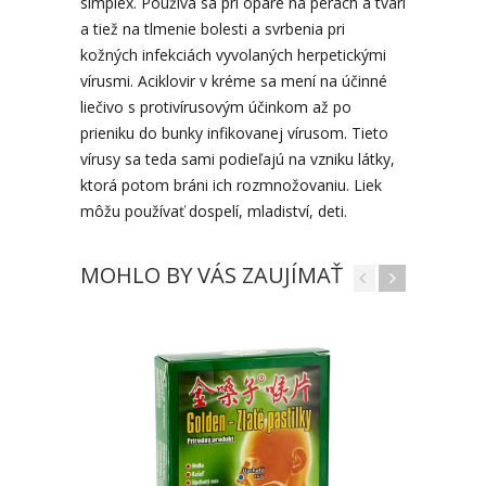
simplex. Používa sa pri opare na perách a tvári
a tiež na tlmenie bolesti a svrbenia pri
kožných infekciách vyvolaných herpetickými
vírusmi. Aciklovir v kréme sa mení na účinné
liečivo s protivírusovým účinkom až po
prieniku do bunky infikovanej vírusom. Tieto
vírusy sa teda sami podieľajú na vzniku látky,
ktorá potom bráni ich rozmnožovaniu. Liek
môžu používať dospelí, mladiství, deti.
MOHLO BY VÁS ZAUJÍMAŤ