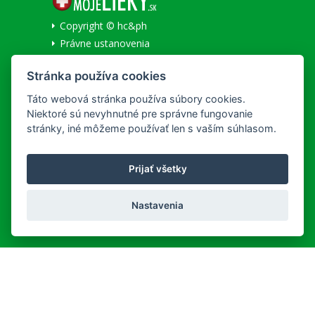
Copyright © hc&ph
Právne ustanovenia
Ochrana osobných údajov
Stránka používa cookies
Informácie o cookies
Národné centrum zdravotníckych informácií
Táto webová stránka používa súbory cookies.
Niektoré sú nevyhnutné pre správne fungovanie
SLUŽBY
stránky, iné môžeme používať len s vaším súhlasom.
Všeobecné obchodné podmienky
Prijať všetky
Lekáreň na Korze
Doručenie a platba
Nastavenia
REKLAMAČNÝ PORIADOK
Detailné podmienky reklamácie
MÔJ ÚČET
Užívateľ:
Neprihlásený
|
Prihlásiť
Registrácia nového zákazníka