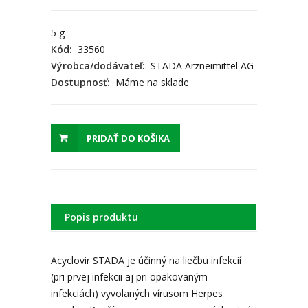
5 g
Kód:
33560
Výrobca/dodávateľ:
STADA Arzneimittel AG
Dostupnosť:
Máme na sklade
PRIDAŤ DO KOŠIKA
Popis produktu
Acyclovir STADA je účinný na liečbu infekcií
(pri prvej infekcii aj pri opakovaným
infekciách) vyvolaných vírusom Herpes