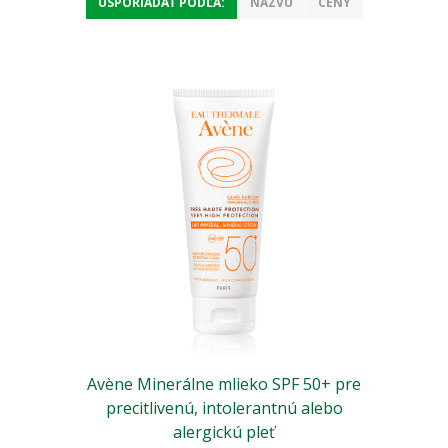
USPORIADAŤ PODĽA:
NÁZVU
CENY
Avène Minerálne mlieko SPF 50+ pre
precitlivenú, intolerantnú alebo
alergickú pleť