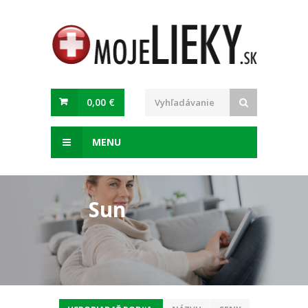
0,00 €
MENU
Sun