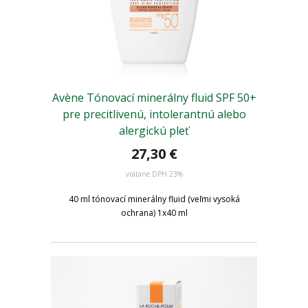
Avène Tónovací minerálny fluid SPF 50+
pre precitlivenú, intolerantnú alebo
alergickú pleť
27,30 €
vrátane DPH 23%
40 ml tónovací minerálny fluid (veľmi vysoká
ochrana) 1x40 ml