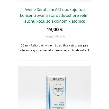
Avène XeraCalm A.D upokojujúca
koncentrovaná starostlivosť pre veľmi
suchú kožu so sklonom k atopick
19,00 €
vrátane DPH 23%
50 ml - Relipidačný krém špeciálne vytvorený pre
všetky typy strednej až intenzívnej suchosti kože d