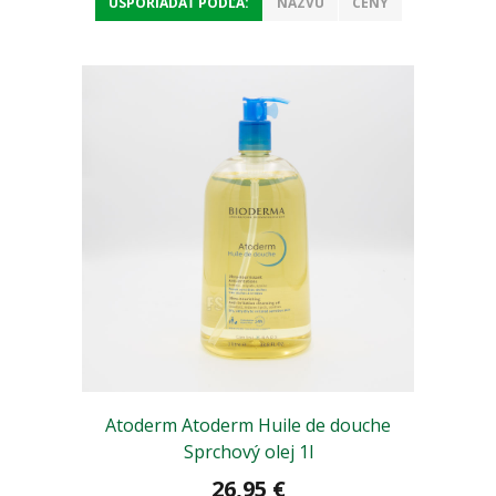
USPORIADAŤ PODĽA:
NÁZVU
CENY
Atoderm Atoderm Huile de douche
Sprchový olej 1l
26,95 €