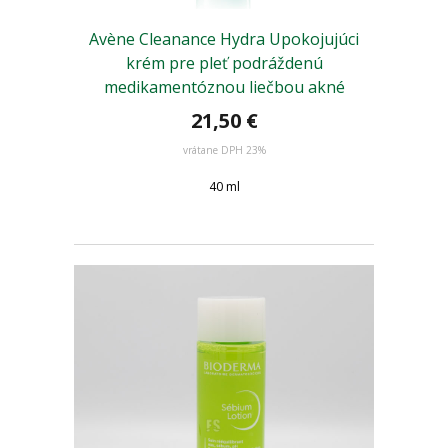
Avène Cleanance Hydra Upokojujúci
krém pre pleť podráždenú
medikamentóznou liečbou akné
21,50 €
vrátane DPH 23%
40 ml