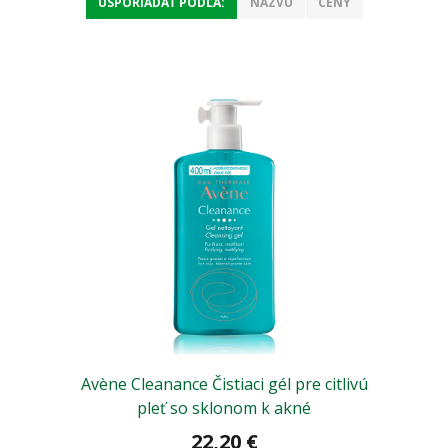
USPORIADAŤ PODĽA:
NÁZVU
CENY
Avène Cleanance Čistiaci gél pre citlivú
pleť so sklonom k akné
22,20 €