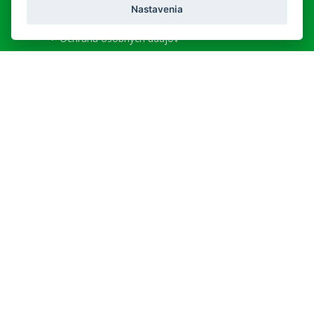
Copyright © hc&ph
Nastavenia
Právne ustanovenia
Ochrana osobných údajov
Informácie o cookies
Národné centrum zdravotníckych informácií
SLUŽBY
Všeobecné obchodné podmienky
Lekáreň na Korze
Doručenie a platba
REKLAMAČNÝ PORIADOK
Detailné podmienky reklamácie
MÔJ ÚČET
Užívateľ:
Neprihlásený
|
Prihlásiť
Registrácia nového zákazníka