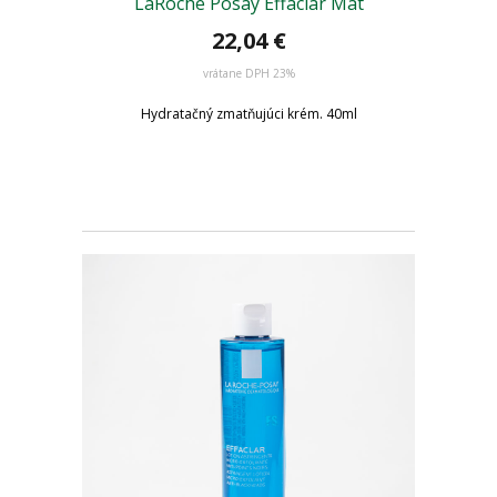
LaRoche Posay Effaclar Mat
22,04 €
vrátane DPH 23%
Hydratačný zmatňujúci krém. 40ml