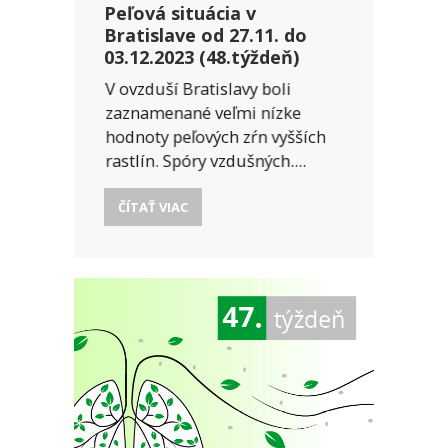
Peľová situácia v
Bratislave od 27.11. do
03.12.2023 (48.týždeň)
V ovzduší Bratislavy boli
zaznamenané veľmi nízke
hodnoty peľových zŕn vyšších
rastlín. Spóry vzdušných....
ČÍTAŤ VIAC