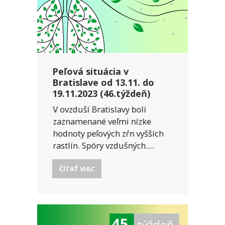
Peľová situácia v
Bratislave od 13.11. do
19.11.2023 (46.týždeň)
V ovzduší Bratislavy boli
zaznamenané veľmi nízke
hodnoty peľových zŕn vyšších
rastlín. Spóry vzdušných....
ČÍTAŤ VIAC