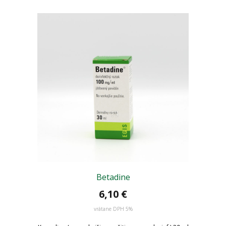
Betadine
6,10
€
vrátane DPH 5%