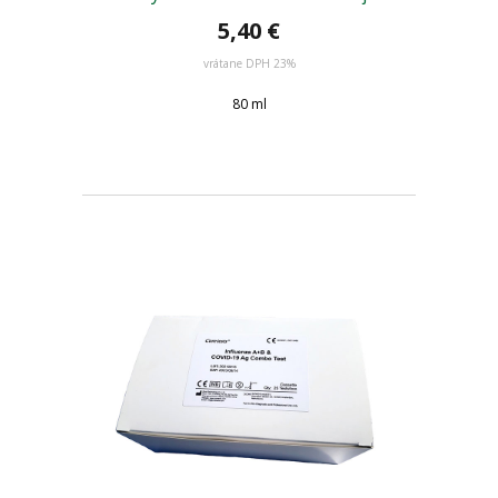
5,40
€
vrátane DPH 23%
80 ml