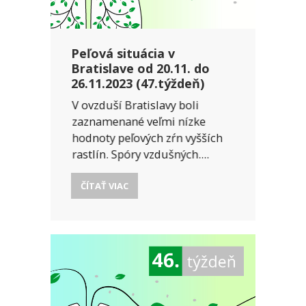
Peľová situácia v
Bratislave od 20.11. do
26.11.2023 (47.týždeň)
V ovzduší Bratislavy boli
zaznamenané veľmi nízke
hodnoty peľových zŕn vyšších
rastlín. Spóry vzdušných....
ČÍTAŤ VIAC