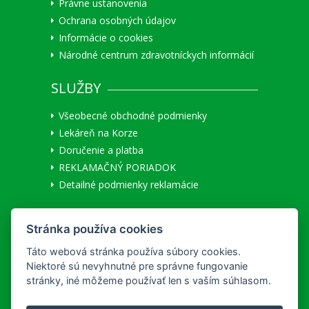
Právne ustanovenia
Ochrana osobných údajov
Informácie o cookies
Národné centrum zdravotníckych informácií
SLUŽBY
Všeobecné obchodné podmienky
Lekáreň na Korze
Doručenie a platba
REKLAMAČNÝ PORIADOK
Detailné podmienky reklamácie
MÔJ ÚČET
Stránka používa cookies
Užívateľ:
Neprihlásený
|
Prihlásiť
Táto webová stránka používa súbory cookies.
Registrácia nového zákazníka
Niektoré sú nevyhnutné pre správne fungovanie
stránky, iné môžeme používať len s vaším súhlasom.