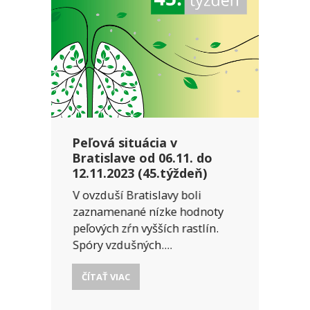
Peľová situácia v
Bratislave od 06.11. do
12.11.2023 (45.týždeň)
V ovzduší Bratislavy boli
zaznamenané nízke hodnoty
peľových zŕn vyšších rastlín.
Spóry vzdušných....
ČÍTAŤ VIAC