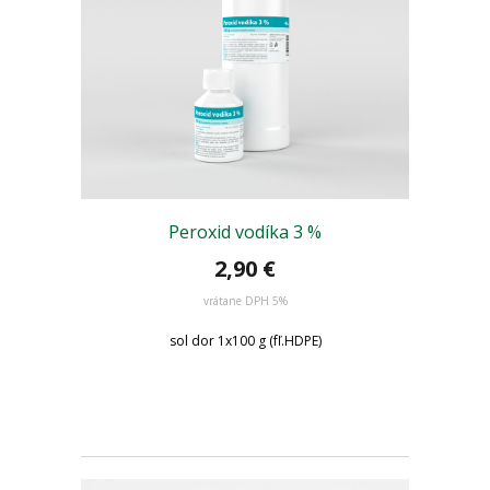
Peroxid vodíka 3 %
2,90
€
vrátane DPH 5%
sol dor 1x100 g (fľ.HDPE)