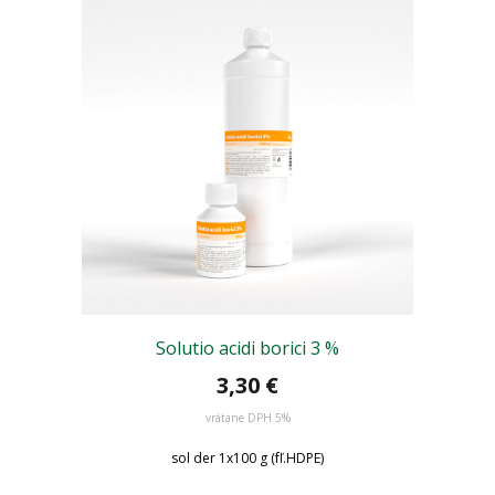
Solutio acidi borici 3 %
3,30
€
vrátane DPH 5%
sol der 1x100 g (fľ.HDPE)