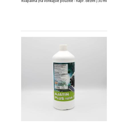
Kvapalina (na vonkajšie použitie - napr. dezinf.) 30 ml