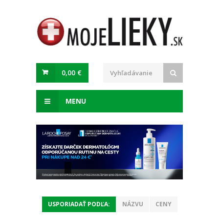
0,00 €
MENU
USPORIADAŤ PODĽA:
NÁZVU
CENY