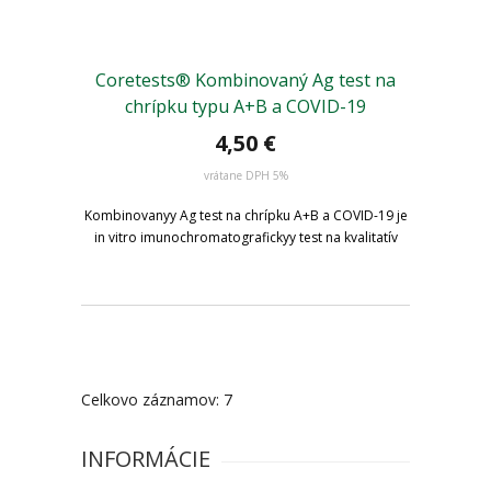
Coretests® Kombinovaný Ag test na
chrípku typu A+B a COVID-19
4,50
€
vrátane DPH 5%
Kombinovanyy Ag test na chrípku A+B a COVID-19 je
in vitro imunochromatografickyy test na kvalitatív
Celkovo záznamov: 7
INFORMÁCIE