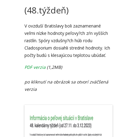
(48.týždeň)
V ovzduší Bratislavy boli zaznamenané
veľmi nízke hodnoty peľovy?ch zŕn vyšších
rastlín. Spóry vzdušny?ch húb rodu
Cladosporium dosiahli stredné hodnoty. Ich
počty budú s klesajúcou teplotou ubúdať.
PDF verzia
(1,2MB)
po kliknutí na obrázok sa otvorí zväčšená
verzia