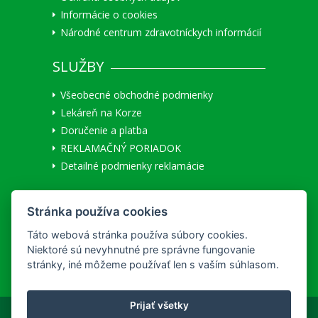
Informácie o cookies
Národné centrum zdravotníckych informácií
SLUŽBY
Všeobecné obchodné podmienky
Lekáreň na Korze
Doručenie a platba
REKLAMAČNÝ PORIADOK
Detailné podmienky reklamácie
MÔJ ÚČET
Stránka používa cookies
Užívateľ:
Neprihlásený
|
Prihlásiť
Táto webová stránka používa súbory cookies.
Registrácia nového zákazníka
Niektoré sú nevyhnutné pre správne fungovanie
stránky, iné môžeme používať len s vaším súhlasom.
Prijať všetky
Copyright © 2026 hc&ph