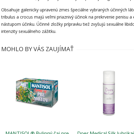
Obsahuje galenicky upravenú zmes špeciálne vybraných účinných látok 
tribulus a crocus majú veľmi priaznivý účinok na prekrvenie penisu a
nástupom účinku. Účinné zložky prípravku tiež zvyšujú sexuálne lib
intenzity sexuálneho zážitku.
MOHLO BY VÁS ZAUJÍMAŤ
MANTISOL® Bylinný čaj pre
Doer Medical Silk lubrika