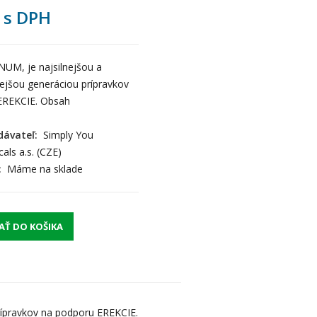
s DPH
NUM, je najsilnejšou a
jšou generáciou prípravkov
EREKCIE. Obsah
ávateľ:
Simply You
als a.s. (CZE)
:
Máme na sklade
AŤ DO KOŠIKA
rípravkov na podporu EREKCIE.