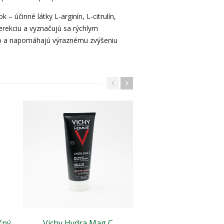
– účinné látky L-arginín, L-citrulín,
 erekciu a vyznačujú sa rýchlym
ido a napomáhajú výraznému zvýšeniu
čný
Vichy Hydra Mag C
Vichy Homme Hydra