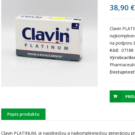
38,90
€
Clavin PLATI
najkomplexne
na podporu 
Kód:
07188
Výrobca/dod
Pharmaceutic
Dostupnosť
PRID
Popis produktu
Clavin PLATINUM, je najsilnejšou a najkomplexnejšou generáciou p