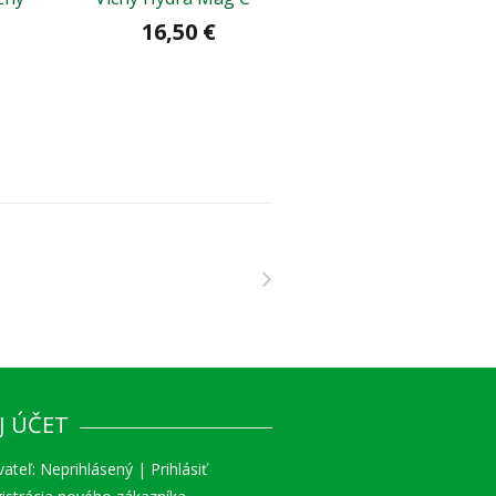
16,50 €
32,50 €
J ÚČET
vateľ:
Neprihlásený
|
Prihlásiť