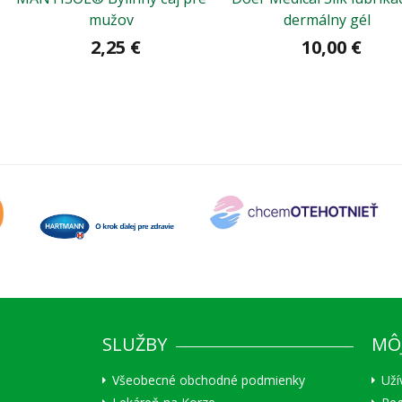
mužov
dermálny gél
2,25 €
10,00 €
SLUŽBY
MÔ
Všeobecné obchodné podmienky
Uží