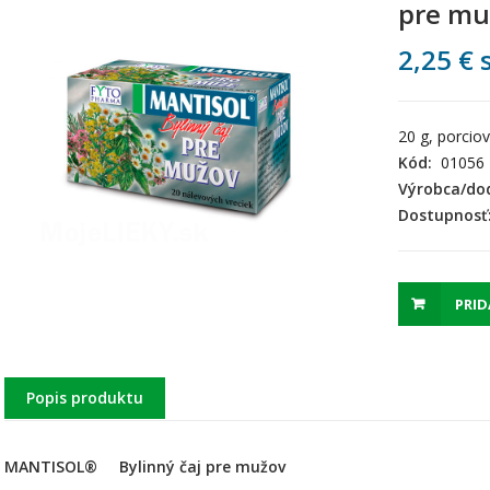
pre mu
2,25
€
s
20 g, porcio
Kód:
01056
Výrobca/dod
Dostupnosť
PRID
Popis produktu
MANTISOL
®
Bylinný čaj pre mužov