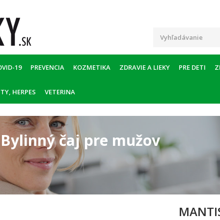
OVID-19
PREVENCIA
KOZMETIKA
ZDRAVIE A LIEKY
PRE DETI
Z
TY, HERPES
VETERINA
ylinný čaj pre mužov
MANTIS