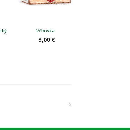
ský
Vŕbovka
Nephrosal ® + bru
bylinný čaj na močov
3,00 €
2,80 €