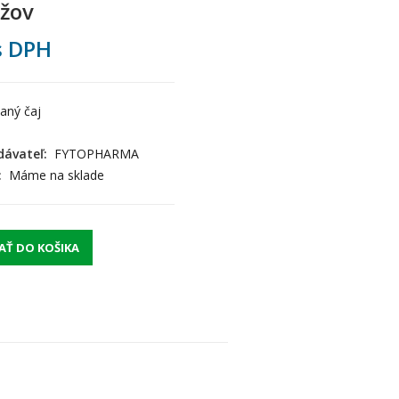
žov
 DPH
vaný čaj
ávateľ:
FYTOPHARMA
:
Máme na sklade
AŤ DO KOŠIKA