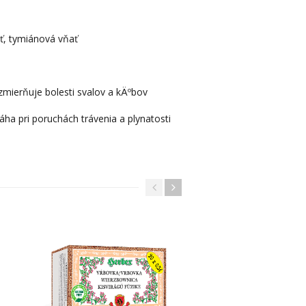
ať, tymiánová vňať
zmierňuje bolesti svalov a kÄºbov
ha pri poruchách trávenia a plynatosti