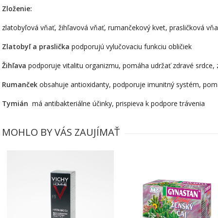
Zloženie:
zlatobyľová vňať, žihľavová vňať, rumančekový kvet, prasličková vň
Zlatobyľ a praslička
podporujú vylučovaciu funkciu obličiek
Žihľava
podporuje vitalitu organizmu, pomáha udržať zdravé srdce, 
Rumanček
obsahuje antioxidanty, podporuje imunitný systém, pomá
Tymián
má antibakteriálne účinky, prispieva k podpore trávenia
MOHLO BY VÁS ZAUJÍMAŤ