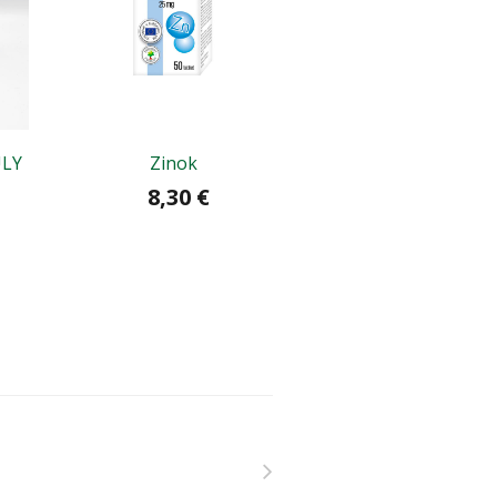
ULY
Zinok
FARMAX ACTILAC C
8,30 €
12,90 €