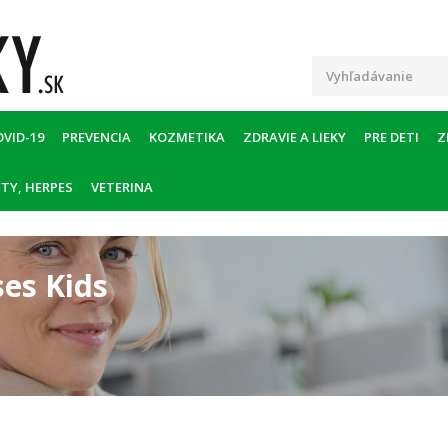
OVID-19
PREVENCIA
KOZMETIKA
ZDRAVIE A LIEKY
PRE DETI
Z
TY, HERPES
VETERINA
es Kids