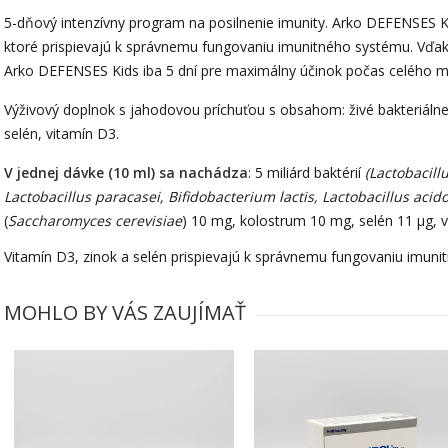
5-dňový intenzívny program na posilnenie imunity. Arko DEFENSES K
ktoré prispievajú k správnemu fungovaniu imunitného systému. Vďaka
Arko DEFENSES Kids iba 5 dní pre maximálny účinok počas celého m
Výživový doplnok s jahodovou príchuťou s obsahom: živé bakteriálne 
selén, vitamín D3.
V jednej dávke (10 ml) sa nachádza
: 5 miliárd baktérií
(Lactobacill
Lactobacillus paracasei, Bifidobacterium lactis, Lactobacillus acid
(
Saccharomyces cerevisiae
) 10 mg, kolostrum 10 mg, selén 11 µg, v
Vitamín D3, zinok a selén prispievajú k správnemu fungovaniu imuni
MOHLO BY VÁS ZAUJÍMAŤ