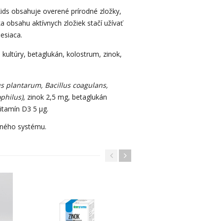
ids obsahuje overené prírodné zložky,
 obsahu aktívnych zložiek stačí užívať
esiaca.
kultúry, betaglukán, kolostrum, zinok,
us plantarum, Bacillus coagulans,
ophilus)
, zinok 2,5 mg, betaglukán
itamín D3 5 µg.
tného systému.