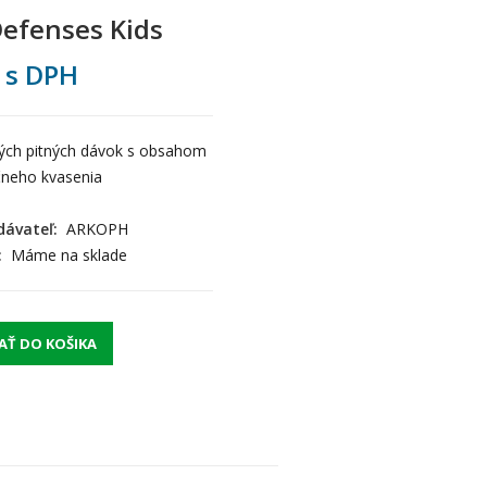
efenses Kids
s DPH
ých pitných dávok s obsahom
ečneho kvasenia
ávateľ:
ARKOPH
:
Máme na sklade
AŤ DO KOŠIKA