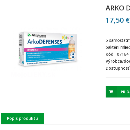
ARKO D
17,50
€
5 samostatn
baktérií mli
Kód:
07164
Výrobca/dod
Dostupnosť
PRID
Popis produktu