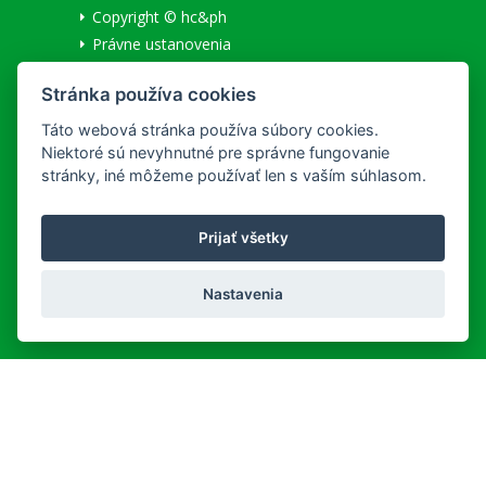
Copyright © hc&ph
Právne ustanovenia
Ochrana osobných údajov
Stránka používa cookies
Informácie o cookies
Národné centrum zdravotníckych informácií
Táto webová stránka používa súbory cookies.
Niektoré sú nevyhnutné pre správne fungovanie
SLUŽBY
stránky, iné môžeme používať len s vaším súhlasom.
Všeobecné obchodné podmienky
Prijať všetky
Lekáreň na Korze
Doručenie a platba
Nastavenia
REKLAMAČNÝ PORIADOK
Detailné podmienky reklamácie
MÔJ ÚČET
Užívateľ:
Neprihlásený
|
Prihlásiť
Registrácia nového zákazníka