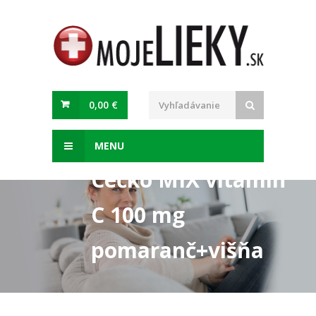
0,00 €
MENU
Céčko MIX vitamín
C 100 mg
pomaranč+višňa