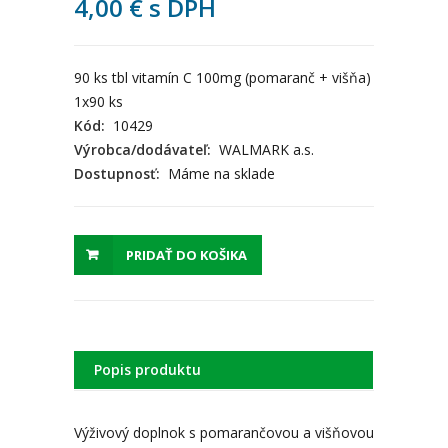
4,00
€
s DPH
90 ks tbl vitamín C 100mg (pomaranč + višňa)
1x90 ks
Kód:
10429
Výrobca/dodávateľ:
WALMARK a.s.
Dostupnosť:
Máme na sklade
PRIDAŤ DO KOŠIKA
Popis produktu
Výživový doplnok s pomarančovou a višňovou