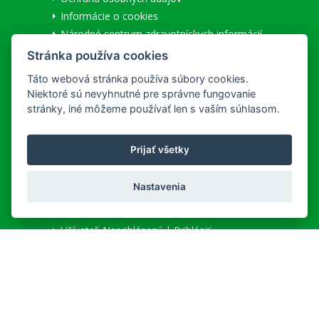
Informácie o cookies
Národné centrum zdravotníckych informácií
Stránka používa cookies
SLUŽBY
Táto webová stránka používa súbory cookies.
Niektoré sú nevyhnutné pre správne fungovanie
Všeobecné obchodné podmienky
stránky, iné môžeme používať len s vaším súhlasom.
Lekáreň na Korze
Doručenie a platba
REKLAMAČNÝ PORIADOK
Prijať všetky
Detailné podmienky reklamácie
Nastavenia
MÔJ ÚČET
Užívateľ:
Neprihlásený
|
Prihlásiť
Registrácia nového zákazníka