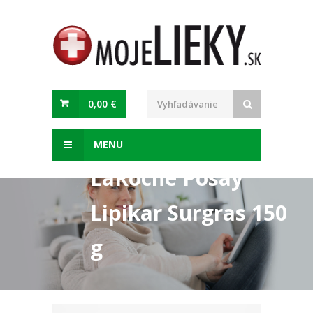
0,00 €
MENU
LaRoche Posay
Lipikar Surgras 150
g