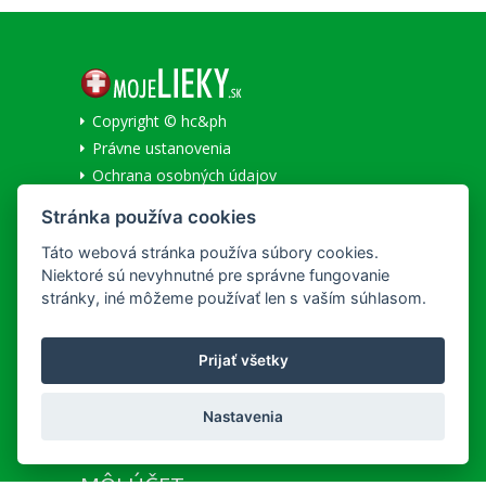
Copyright © hc&ph
Právne ustanovenia
Ochrana osobných údajov
Informácie o cookies
Stránka používa cookies
Národné centrum zdravotníckych informácií
Táto webová stránka používa súbory cookies.
Niektoré sú nevyhnutné pre správne fungovanie
SLUŽBY
stránky, iné môžeme používať len s vaším súhlasom.
Všeobecné obchodné podmienky
Lekáreň na Korze
Prijať všetky
Doručenie a platba
REKLAMAČNÝ PORIADOK
Nastavenia
Detailné podmienky reklamácie
MÔJ ÚČET