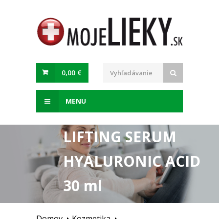
0,00 €
MENU
THE INSTANT
LIFTING SERUM
HYALURONIC ACID
30 ml
Domov
Kozmetika