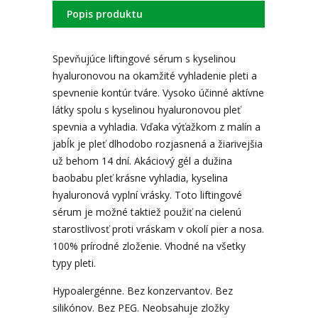
Popis produktu
Spevňujúce liftingové sérum s kyselinou
hyaluronovou na okamžité vyhladenie pleti a
spevnenie kontúr tváre. Vysoko účinné aktívne
látky spolu s kyselinou hyaluronovou pleť
spevnia a vyhladia. Vďaka výťažkom z malín a
jabĺk je pleť dlhodobo rozjasnená a žiarivejšia
už behom 14 dní. Akáciový gél a dužina
baobabu pleť krásne vyhladia, kyselina
hyaluronová vyplní vrásky. Toto liftingové
sérum je možné taktiež použiť na cielenú
starostlivosť proti vráskam v okolí pier a nosa.
100% prírodné zloženie. Vhodné na všetky
typy pleti.
Hypoalergénne. Bez konzervantov. Bez
silikónov. Bez PEG. Neobsahuje zložky