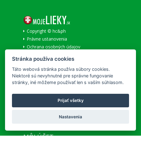
Copyright © hc&ph
Právne ustanovenia
Ochrana osobných údajov
Informácie o cookies
Stránka používa cookies
Národné centrum zdravotníckych informácií
Táto webová stránka používa súbory cookies.
Niektoré sú nevyhnutné pre správne fungovanie
SLUŽBY
stránky, iné môžeme používať len s vaším súhlasom.
Všeobecné obchodné podmienky
Lekáreň na Korze
Prijať všetky
Doručenie a platba
REKLAMAČNÝ PORIADOK
Nastavenia
Detailné podmienky reklamácie
MÔJ ÚČET