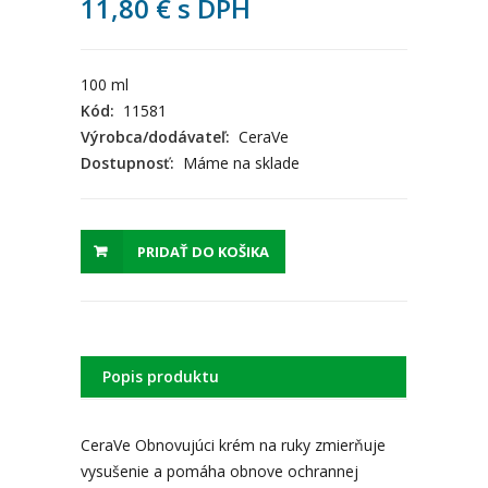
11,80
€
s DPH
100 ml
Kód:
11581
Výrobca/dodávateľ:
CeraVe
Dostupnosť:
Máme na sklade
PRIDAŤ DO KOŠIKA
Popis produktu
CeraVe Obnovujúci krém na ruky zmierňuje
vysušenie a pomáha obnove ochrannej