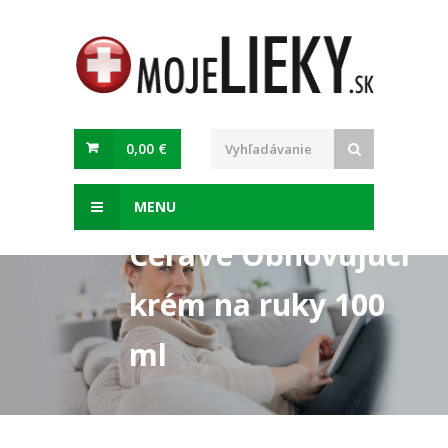
0,00 €
MENU
CeraVe Obnovujúci
krém na ruky 100
ml