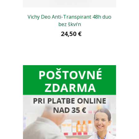
Vichy Deo Anti-Transpirant 48h duo
Cer
bez škvŕn
24,50 €