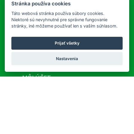
Stránka používa cookies
Národné centrum zdravotníckych informácií
Táto webová stránka používa súbory cookies.
Niektoré sú nevyhnutné pre správne fungovanie
SLUŽBY
stránky, iné môžeme používať len s vaším súhlasom.
Všeobecné obchodné podmienky
Lekáreň na Korze
Prijať všetky
Doručenie a platba
REKLAMAČNÝ PORIADOK
Nastavenia
Detailné podmienky reklamácie
MÔJ ÚČET
Užívateľ:
Neprihlásený
|
Prihlásiť
Registrácia nového zákazníka
Copyright © 2026 hc&ph