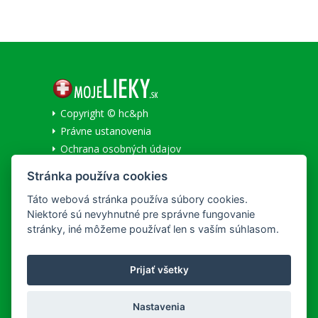
Copyright © hc&ph
Právne ustanovenia
Ochrana osobných údajov
Informácie o cookies
Stránka používa cookies
Národné centrum zdravotníckych informácií
Táto webová stránka používa súbory cookies.
Niektoré sú nevyhnutné pre správne fungovanie
SLUŽBY
stránky, iné môžeme používať len s vaším súhlasom.
Všeobecné obchodné podmienky
Lekáreň na Korze
Prijať všetky
Doručenie a platba
REKLAMAČNÝ PORIADOK
Nastavenia
Detailné podmienky reklamácie