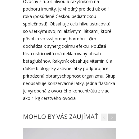
Ovocný sirup s hlivou a rakytníkom na
podporu imunity. Je vhodný pre deti už od 1
roka (posúdené Českou pediatrickou
společností). Obsahuje celú hlivu ustricovitú
so všetkými svojimi aktívnymi látkami, ktoré
pôsobia vo vzájomnej harmónii, čím
dochádza k synergickému efektu. Použitá
hliva ustricovitá má deklarovaný obsah
betaglukánov. Rakytník obsahuje vitamín C a
ďalšie biologicky aktívne látky podporujúce
prirodzenú obranyschopnosť organizmu. Sirup
neobsahuje konzervačné látky. Jedna fľaštička
je vyrobená z ovocného koncentrátu z viac
ako 1 kg čerstvého ovocia.
MOHLO BY VÁS ZAUJÍMAŤ