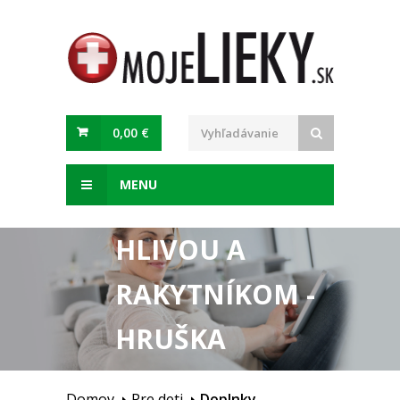
0,00 €
MENU
HLIVIAČIK SIRUP S
HLIVOU A
RAKYTNÍKOM -
HRUŠKA
Domov
Pre deti
Doplnky