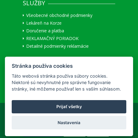
SLUŽBY
Všeobecné obchodné podmienky
Lekáreň na Korze
Doručenie a platba
REKLAMAČNÝ PORIADOK
Detailné podmienky reklamácie
MÔJ ÚČET
Stránka používa cookies
Užívateľ:
Neprihlásený
|
Prihlásiť
Táto webová stránka používa súbory cookies.
Registrácia nového zákazníka
Niektoré sú nevyhnutné pre správne fungovanie
stránky, iné môžeme používať len s vaším súhlasom.
Prijať všetky
Copyright © 2026 hc&ph
Nastavenia