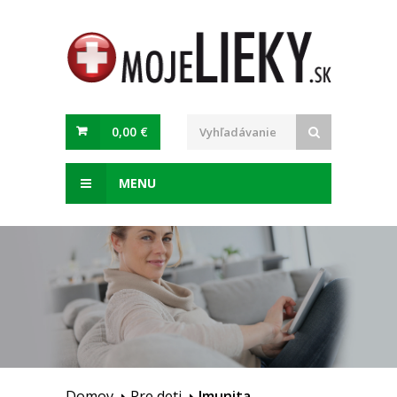
0,00 €
MENU
Domov
Pre deti
Imunita