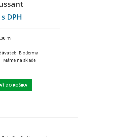
ussant
s DPH
200 ml
ávateľ:
Bioderma
:
Máme na sklade
AŤ DO KOŠIKA