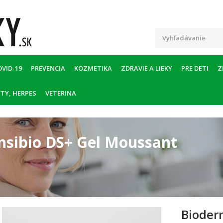
OVID-19
PREVENCIA
KOZMETIKA
ZDRAVIE A LIEKY
PRE DETI
Z
TY, HERPES
VETERINA
nsibio DS+ Gel Moussant
Bioder