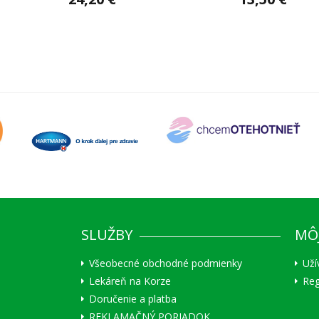
SLUŽBY
MÔ
Všeobecné obchodné podmienky
Uží
Lekáreň na Korze
Reg
Doručenie a platba
REKLAMAČNÝ PORIADOK