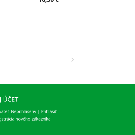
J ÚČET
vateľ:
Neprihlásený
|
Prihlásiť
istrácia nového zákazníka