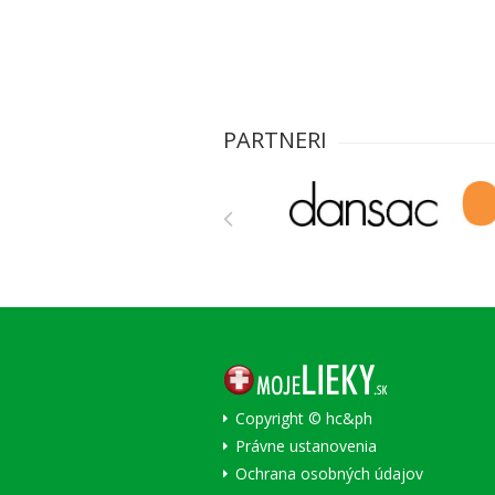
PARTNERI
Copyright © hc&ph
Právne ustanovenia
Ochrana osobných údajov