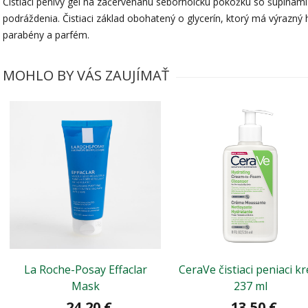
Čistiaci penivý gél na začervenanú seborhoickú pokožku so šupinami
podráždenia. Čistiaci základ obohatený o glycerín, ktorý má výrazn
parabény a parfém.
MOHLO BY VÁS ZAUJÍMAŤ
La Roche-Posay Effaclar
CeraVe čistiaci peniaci k
Mask
237 ml
24,20 €
13,50 €