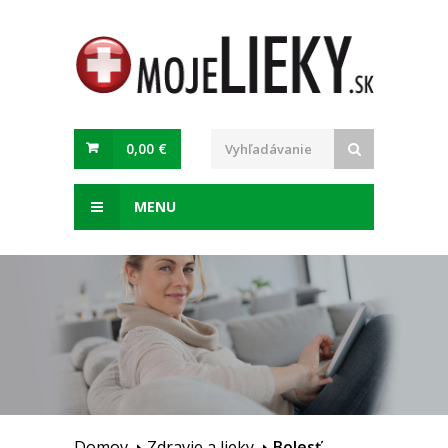
0,00 €
MENU
Domov
Zdravie a lieky
Bolesť