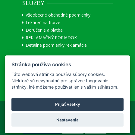
SLUŽBY
Všeobecné obchodné podmienky
Lekáreň na Korze
Doručenie a platba
REKLAMAČNÝ PORIADOK
Detailné podmienky reklamácie
MÔJ ÚČET
Stránka používa cookies
Užívateľ:
Neprihlásený
|
Prihlásiť
Táto webová stránka používa súbory cookies.
Registrácia nového zákazníka
Niektoré sú nevyhnutné pre správne fungovanie
stránky, iné môžeme používať len s vaším súhlasom.
Prijať všetky
Copyright © 2026 hc&ph
Nastavenia