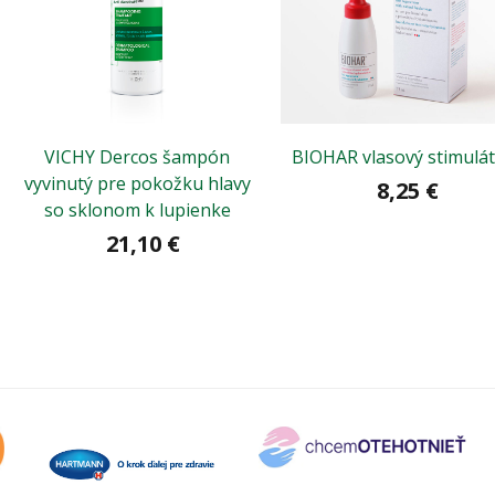
VICHY Dercos šampón
BIOHAR vlasový stimulá
vyvinutý pre pokožku hlavy
8,25 €
so sklonom k lupienke
21,10 €