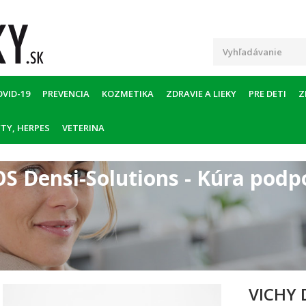
OVID-19
PREVENCIA
KOZMETIKA
ZDRAVIE A LIEKY
PRE DETI
Z
TY, HERPES
VETERINA
 Densi-Solutions - Kúra podp
VICHY 