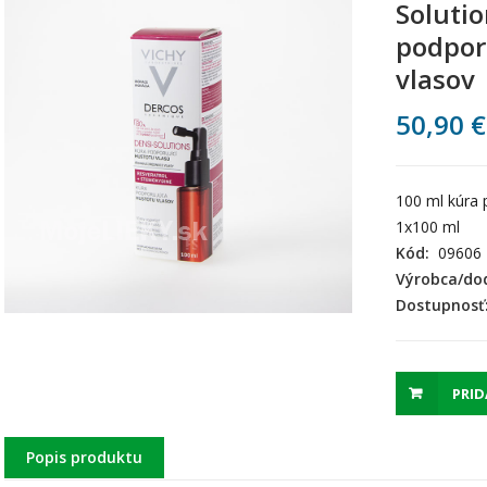
Solutio
podpor
vlasov
50,90
€
100 ml kúra 
1x100 ml
Kód:
09606
Výrobca/dod
Dostupnosť
PRID
Popis produktu