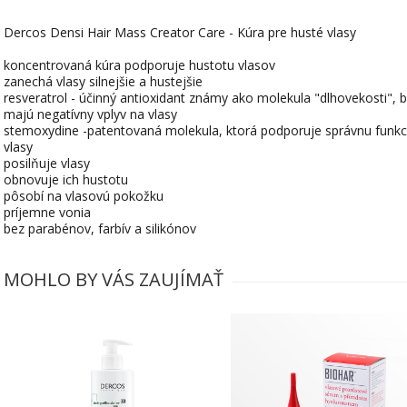
Dercos Densi Hair Mass Creator Care - Kúra pre husté vlasy
koncentrovaná kúra podporuje hustotu vlasov
zanechá vlasy silnejšie a hustejšie
resveratrol - účinný antioxidant známy ako molekula "dlhovekosti", 
majú negatívny vplyv na vlasy
stemoxydine -patentovaná molekula, ktorá podporuje správnu funkc
vlasy
posilňuje vlasy
obnovuje ich hustotu
pôsobí na vlasovú pokožku
príjemne vonia
bez parabénov, farbív a silikónov
MOHLO BY VÁS ZAUJÍMAŤ