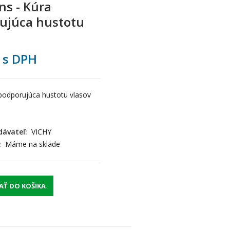
ns - Kúra
ujúca hustotu
s DPH
podporujúca hustotu vlasov
ávateľ:
VICHY
:
Máme na sklade
AŤ DO KOŠIKA