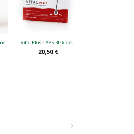
tor
Vital Plus CAPS 30 kaps
La Roche Posay Keri
Extreme extra jemný
20,50 €
21,20 €