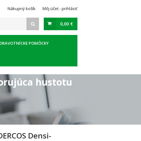
Nákupný košík
Môj účet - prihlásiť
0,00 €
DRAVOTNÍCKE POMÔCKY
orujúca hustotu
DERCOS Densi-