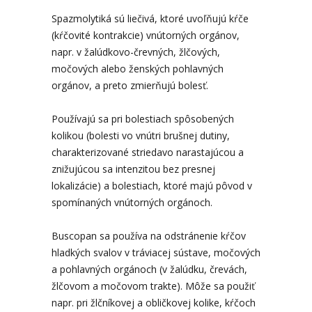
Spazmolytiká sú liečivá, ktoré uvoľňujú kŕče
(kŕčovité kontrakcie) vnútorných orgánov,
napr. v žalúdkovo-črevných, žlčových,
močových alebo ženských pohlavných
orgánov, a preto zmierňujú bolesť.
Používajú sa pri bolestiach spôsobených
kolikou (bolesti vo vnútri brušnej dutiny,
charakterizované striedavo narastajúcou a
znižujúcou sa intenzitou bez presnej
lokalizácie) a bolestiach, ktoré majú pôvod v
spomínaných vnútorných orgánoch.
Buscopan sa používa na odstránenie kŕčov
hladkých svalov v tráviacej sústave, močových
a pohlavných orgánoch (v žalúdku, črevách,
žlčovom a močovom trakte). Môže sa použiť
napr. pri žlčníkovej a obličkovej kolike, kŕčoch