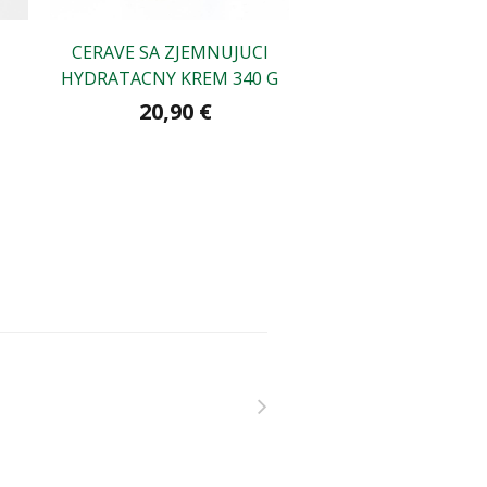
CERAVE SA ZJEMNUJUCI
La Roche-Posay Cicap
HYDRATACNY KREM 340 G
B5
20,90 €
18,90 €