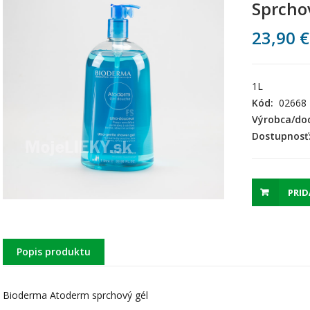
Sprcho
23,90
€
1L
Kód:
02668
Výrobca/dod
Dostupnosť
PRID
Popis produktu
Bioderma Atoderm sprchový gél