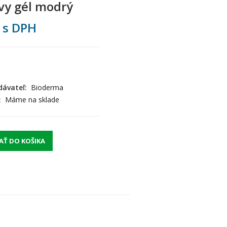
vy gél modrý
s DPH
ávateľ:
Bioderma
:
Máme na sklade
AŤ DO KOŠIKA