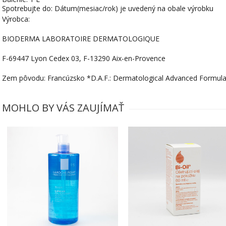
Spotrebujte do: Dátum(mesiac/rok) je uvedený na obale výrobku
Výrobca:
BIODERMA LABORATOIRE DERMATOLOGIQUE
F-69447 Lyon Cedex 03, F-13290 Aix-en-Provence
Zem pôvodu: Francúzsko *D.A.F.: Dermatological Advanced Formul
MOHLO BY VÁS ZAUJÍMAŤ