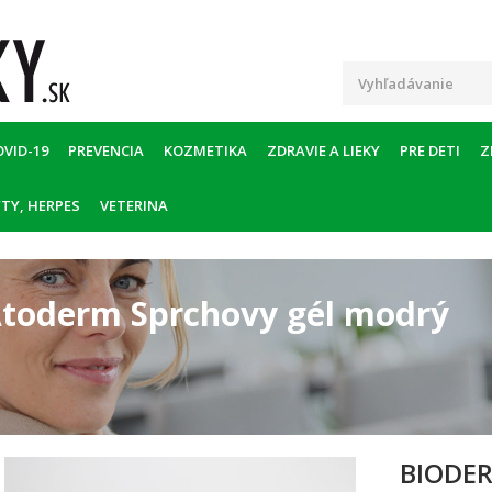
OVID-19
PREVENCIA
KOZMETIKA
ZDRAVIE A LIEKY
PRE DETI
Z
TY, HERPES
VETERINA
oderm Sprchovy gél modrý
BIODE