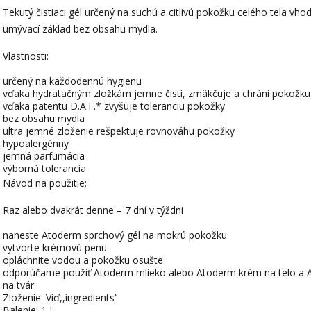
Tekutý čistiaci gél určený na suchú a citlivú pokožku celého tela vho
umývací základ bez obsahu mydla.
Vlastnosti:
určený na každodennú hygienu
vďaka hydratačným zložkám jemne čistí, zmäkčuje a chráni pokožku
vďaka patentu D.A.F.* zvyšuje toleranciu pokožky
bez obsahu mydla
ultra jemné zloženie rešpektuje rovnováhu pokožky
hypoalergénny
jemná parfumácia
výborná tolerancia
Návod na použitie:
Raz alebo dvakrát denne – 7 dní v týždni
naneste Atoderm sprchový gél na mokrú pokožku
vytvorte krémovú penu
opláchnite vodou a pokožku osušte
odporúčame použiť Atoderm mlieko alebo Atoderm krém na telo a Ato
na tvár
Zloženie: Viď,,ingredients‘‘
Balenie: 1 L