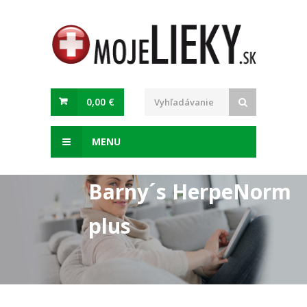
0,00 €
MENU
Barny´s HerpeNorm
plus