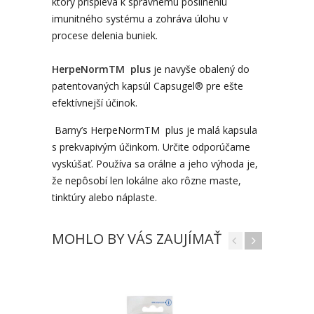
ktorý prispieva k správnemu posilneniu
imunitného systému a zohráva úlohu v
procese delenia buniek.
HerpeNorm
TM
plus
je navyše obalený do
patentovaných kapsúl Capsugel® pre ešte
efektívnejší účinok.
Barny’s HerpeNorm
TM
plus je malá kapsula
s prekvapivým účinkom. Určite odporúčame
vyskúšať. Používa sa orálne a jeho výhoda je,
že nepôsobí len lokálne ako rôzne maste,
tinktúry alebo náplaste.
MOHLO BY VÁS ZAUJÍMAŤ