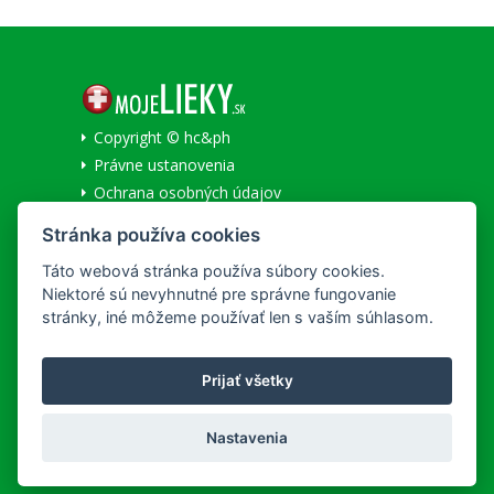
Copyright © hc&ph
Právne ustanovenia
Ochrana osobných údajov
Informácie o cookies
Stránka používa cookies
Národné centrum zdravotníckych informácií
Táto webová stránka používa súbory cookies.
Niektoré sú nevyhnutné pre správne fungovanie
SLUŽBY
stránky, iné môžeme používať len s vaším súhlasom.
Všeobecné obchodné podmienky
Lekáreň na Korze
Prijať všetky
Doručenie a platba
REKLAMAČNÝ PORIADOK
Nastavenia
Detailné podmienky reklamácie