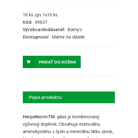
10 ks cps 1x10 ks
Kód:
09637
Výrobca/dodávateľ:
Barny's
Dostupnosť:
Máme na sklade
PRIDAŤ DO KOŠIKA
Popis produktu
HerpeNorm
TM
plus
je kombinovaný
výživový doplnok. Obsahuje esenciálnu
aminokyselinu L-lyzín a minerálnu látku zinok,