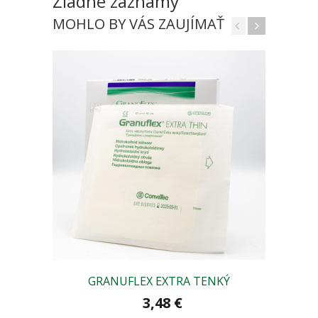
Žiadne záznamy
MOHLO BY VÁS ZAUJÍMAŤ
GRANUFLEX EXTRA TENKÝ
B
3,48 €