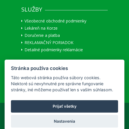
SLUŽBY
Všeobecné obchodné podmienky
Lekáreň na Korze
Doručenie a platba
REKLAMAČNÝ PORIADOK
Detailné podmienky reklamácie
MÔJ ÚČET
Stránka používa cookies
Užívateľ:
Neprihlásený
|
Prihlásiť
Táto webová stránka používa súbory cookies.
Registrácia nového zákazníka
Niektoré sú nevyhnutné pre správne fungovanie
stránky, iné môžeme používať len s vaším súhlasom.
Prijať všetky
Copyright © 2026 hc&ph
Nastavenia